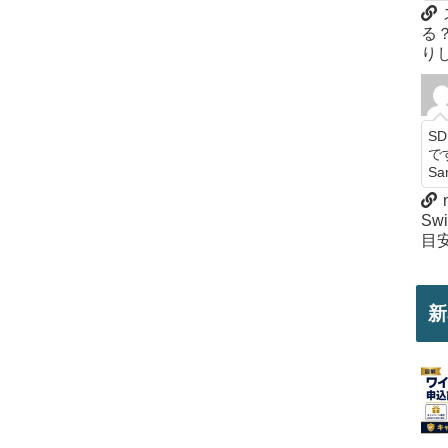
る
り
SD
で
S
S
目
新