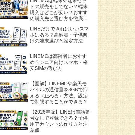
LINEMOは端末や端末セッ
トの販売をしてない？端末
購入はどこが安い？おすす
め購入先と選び方を徹底解
説
LINEだけできればいいスマ
ホはある？高齢者・子供向
けの端末選びと設定方法
LINEMOは高齢者におすす
め？シニア向けスマホ・格
安SIMの選び方
【図解】LINEMOや楽天モ
バイルの通信量を3GBで抑
える（止める）方法。設定
で制限することができる？
【2026年版】LINEは電話番
号なしで登録できる？子供
用アカウントの作り方と注
意点