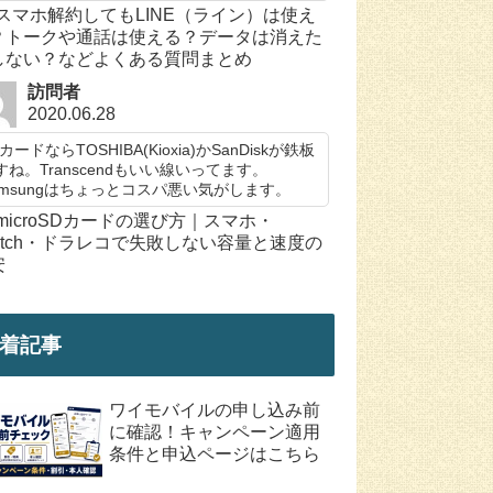
スマホ解約してもLINE（ライン）は使え
？トークや通話は使える？データは消えた
しない？などよくある質問まとめ
訪問者
2020.06.28
カードならTOSHIBA(Kioxia)かSanDiskが鉄板
すね。Transcendもいい線いってます。
amsungはちょっとコスパ悪い気がします。
microSDカードの選び方｜スマホ・
witch・ドラレコで失敗しない容量と速度の
安
着記事
ワイモバイルの申し込み前
に確認！キャンペーン適用
条件と申込ページはこちら