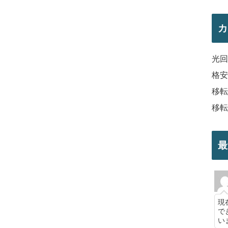
カ
光回
格安
移転
移転
最
現
で
い